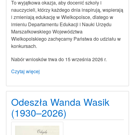
To wyjątkowa okazja, aby docenić szkoły i
nauczycieli, którzy każdego dnia inspirują, wspierają
i zmieniają edukację w Wielkopolsce, dlatego w
imieniu Departamentu Edukacji i Nauki Urzędu
Marszałkowskiego Województwa
Wielkopolskiego zachęcamy Państwa do udziału w
konkursach.
Nabór wniosków trwa do 15 września 2026 r.
Czytaj więcej
o
Konkursy:
Wielkopolska
Szkoła
Odeszła Wanda Wasik
Roku
oraz
(1930–2026)
Wielkopolski
Nauczyciel
Roku