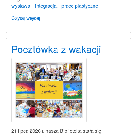
wystawa
integracja
prace plastyczne
Czytaj więcej
o
Wystawa
"Skrzydła
radości"
Pocztówka z wakacji
21 lipca 2026 r. nasza Biblioteka stała się