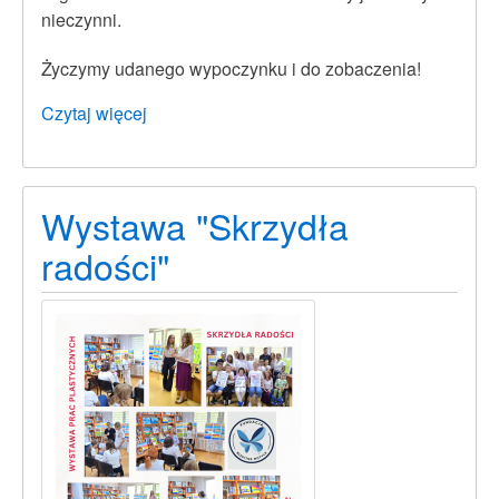
nieczynni.
Życzymy udanego wypoczynku i do zobaczenia!
Czytaj więcej
o
Wakacyjne
godziny
otwarcia
Wystawa "Skrzydła
radości"