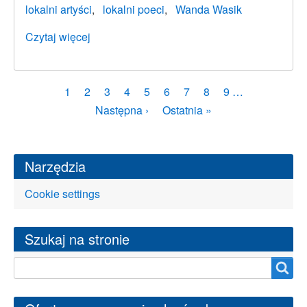
lokalni artyści
lokalni poeci
Wanda Wasik
Czytaj więcej
o
Odeszła
Wanda
Wasik
Stronicowanie
Bieżąca
1
Strona
2
Strona
3
Strona
4
Strona
5
Strona
6
Strona
7
Strona
8
Strona
9
…
(1930–
strona
Następna
Następna ›
Ostatnia
Ostatnia »
2026)
strona
strona
Narzędzia
Cookie settings
Szukaj na stronie
Szukaj na stronie