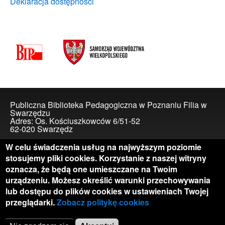
Deklaracja dostępności
Publiczna Biblioteka Pedagogiczna w Poznaniu Filia w
Swarzędzu
Adres: Os. Kościuszkowców 6/51-52
62-020 Swarzędz
Skontaktuj się z nami
W celu świadczenia usług na najwyższym poziomie
telefon: 577 001 347
stosujemy pliki cookies. Korzystanie z naszej witryny
e-mail:
biblioteka@swarzedz.pbp.poznan.pl
oznacza, że będą one umieszczane na Twoim
Biblioteka czynna w dni robocze w godzinach 9.00-17.00,
urządzeniu. Możesz określić warunki przechowywania
w drugą i czwartą sobotę miesiąca w godzinach 9.00-
lub dostępu do plików cookies w ustawieniach Twojej
15.00
przeglądarki.
Zobacz politykę cookies