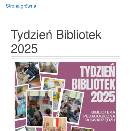
Breadcrumbs
You
Strona główna
are
here:
Tydzień Bibliotek
2025