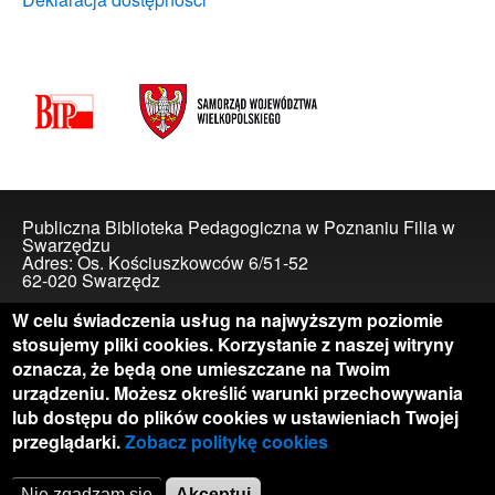
Publiczna Biblioteka Pedagogiczna w Poznaniu Filia w
Swarzędzu
Adres: Os. Kościuszkowców 6/51-52
62-020 Swarzędz
Skontaktuj się z nami
W celu świadczenia usług na najwyższym poziomie
telefon: 577 001 347
stosujemy pliki cookies. Korzystanie z naszej witryny
e-mail:
biblioteka@swarzedz.pbp.poznan.pl
oznacza, że będą one umieszczane na Twoim
Biblioteka czynna w dni robocze w godzinach 9.00-17.00,
urządzeniu. Możesz określić warunki przechowywania
w drugą i czwartą sobotę miesiąca w godzinach 9.00-
lub dostępu do plików cookies w ustawieniach Twojej
15.00
przeglądarki.
Zobacz politykę cookies
Nie zgadzam się
Akceptuj